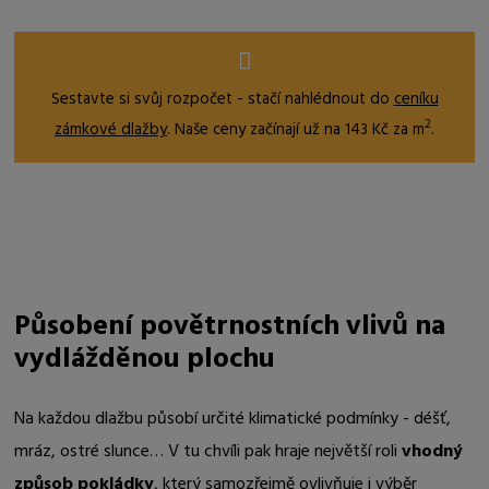
Sestavte si svůj rozpočet - stačí nahlédnout do
ceníku
2
zámkové dlažby
. Naše ceny začínají už na 143 Kč za m
.
Působení povětrnostních vlivů na
vydlážděnou plochu
Na každou dlažbu působí určité klimatické podmínky - déšť,
mráz, ostré slunce… V tu chvíli pak hraje největší roli
vhodný
způsob pokládky
, který samozřejmě ovlivňuje i výběr