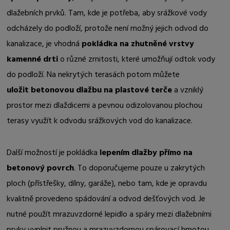
dlažebních prvků. Tam, kde je potřeba, aby srážkové vody
odcházely do podloží, protože není možný jejich odvod do
kanalizace, je vhodná
pokládka na zhutněné vrstvy
kamenné drti
o různé zrnitosti, které umožňují odtok vody
do podloží. Na nekrytých terasách potom můžete
uložit betonovou dlažbu na plastové terče
a vzniklý
prostor mezi dlaždicemi a pevnou odizolovanou plochou
terasy využít k odvodu srážkových vod do kanalizace.
Další možností je pokládka
lepením dlažby přímo na
betonový povrch
. To doporučujeme pouze u zakrytých
ploch (přístřešky, dílny, garáže), nebo tam, kde je opravdu
kvalitně provedeno spádování a odvod dešťových vod. Je
nutné použít mrazuvzdorné lepidlo a spáry mezi dlažebními
prvky vyplnit pružnou a mrazuvzdornou spárovací hmotou.