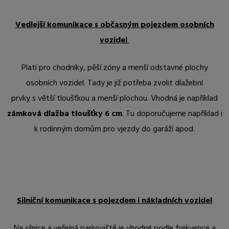
Vedlejší komunikace s občasným pojezdem osobních
vozidel
Platí pro chodníky, pěší zóny a menší odstavné plochy
osobních vozidel. Tady je již potřeba zvolit dlažební
prvky s větší tloušťkou a menší plochou. Vhodná je například
zámková dlažba tloušťky 6 cm
. Tu doporučujeme například i
k rodinným domům pro vjezdy do garáží apod.
Silniční komunikace s pojezdem i nákladních vozidel
Na silnice a veřejná parkoviště je vhodné podle frekvence a