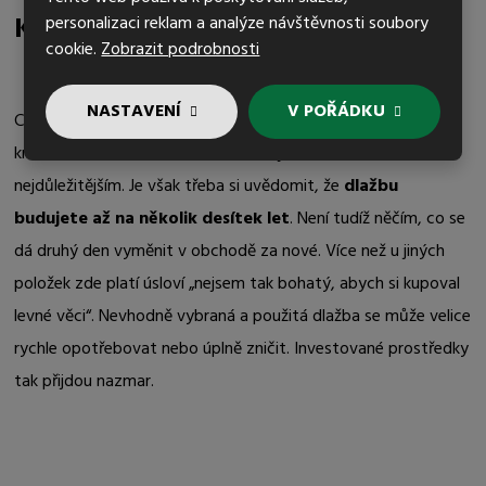
Kolik můžete investovat?
personalizaci reklam a analýze návštěvnosti soubory
cookie.
Zobrazit podrobnosti
NASTAVENÍ
V POŘÁDKU
Cena je samozřejmě při výběru dlažby velice důležitým
kritériem. Pro velkou část zákazníků je dokonce tím
nejdůležitějším. Je však třeba si uvědomit, že
dlažbu
budujete až na několik desítek let
. Není tudíž něčím, co se
dá druhý den vyměnit v obchodě za nové. Více než u jiných
položek zde platí úsloví „nejsem tak bohatý, abych si kupoval
levné věci“. Nevhodně vybraná a použitá dlažba se může velice
rychle opotřebovat nebo úplně zničit. Investované prostředky
tak přijdou nazmar.