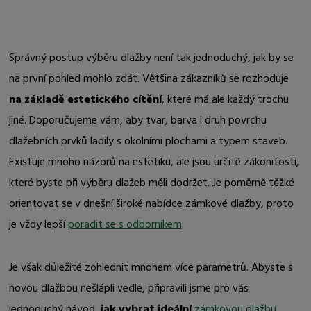
Správný postup výběru dlažby není tak jednoduchý, jak by se
na první pohled mohlo zdát. Většina zákazníků se rozhoduje
na základě estetického cítění
, které má ale každý trochu
jiné. Doporučujeme vám, aby tvar, barva i druh povrchu
dlažebních prvků ladily s okolními plochami a typem staveb.
Existuje mnoho názorů na estetiku, ale jsou určité zákonitosti,
které byste při výběru dlažeb měli dodržet. Je poměrně těžké
orientovat se v dnešní široké nabídce zámkové dlažby, proto
je vždy lepší
poradit se s odborníkem
.
Je však důležité zohlednit mnohem více parametrů. Abyste s
novou dlažbou nešlápli vedle, připravili jsme pro vás
jednoduchý návod,
jak vybrat ideální
zámkovou dlažbu
.