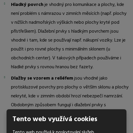
Hladký povrch
je vhodný pro komunikace a plochy, kde
není problém s námrazou v zimních měsících (např. plochy
v nižších nadmořských výškách nebo plochy kryté pod
přístřeškem). Dlažební prvky s hladkým povrchem jsou
vhodné i tam, kde se používají např. nákupní vozíky. Lze je
použít i pro rovné plochy s minimálním sklonem (u
obchodních center). V takových případech používáme i
hladké prvky s rovnou hranou bez fazety.
Dlažby se vzorem a reliéfem
jsou vhodné jako
protiskluzové povrchy pro plochy o větším sklonu a plochy
nekryté, kde v zimním období hrozí nebezpečí namrzání.
Obdobným způsobem fungují i dlažební prvky s
vymývaným povrchem tvořeným ostrohrannou drtí.
Tento web využívá cookies
Tento web používá k poskytování služeb,