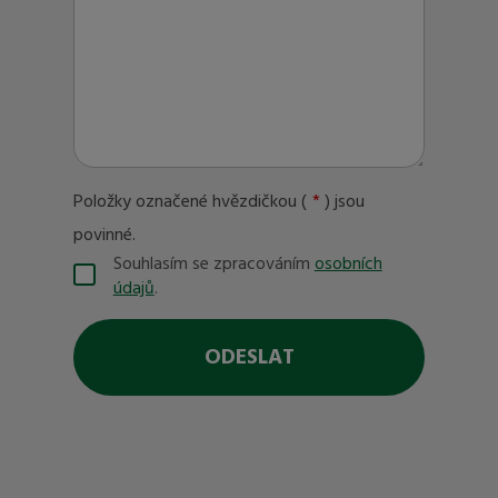
Položky označené hvězdičkou (
*
) jsou
povinné.
Souhlasím se zpracováním
osobních
Souhlasím
údajů
.
se
zpracováním
osobních
ODESLAT
údajů
.
Formulář
se