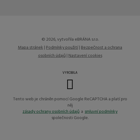
nepodařilo
odeslat.
© 2026, vytvořila eBRÁNA s.r.o.
Mapa stránek
|
Podmínky použití
|
Bezpečnost a ochrana
osobních údajů
|
Nastavení cookies
VYROBILA
Tento web je chráněn pomocí Google ReCAPTCHA a platí pro
něj
zásady ochrany osobních údajů
a
smluvní podmínky
společnosti Google.