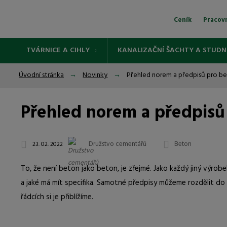
Ceník
Pracov
TVÁRNICE A CIHLY
KANALIZAČNÍ ŠACHTY A STUDN
Úvodní stránka
Novinky
Přehled norem a předpisů pro b
Přehled norem a předpisů
Družstvo cementářů
Beton
23. 02. 2022
To, že není beton jako beton, je zřejmé. Jako každý jiný výrob
a jaké má mít specifika. Samotné předpisy můžeme rozdělit do 
řádcích si je přiblížíme.