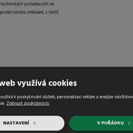
o technických požadavcích na
prošel mnoha změnami, z nichž
web využívá cookies
stnostech našich výrobků, které jsou v souladu se
užívá k poskytování služeb, personalizaci reklam a analýze návštěvn
ozici prohlášení o shodě, tedy potvrzení, že uved
kie.
Zobrazit podrobnosti
ých specifikacích.
NASTAVENÍ
V POŘÁDKU