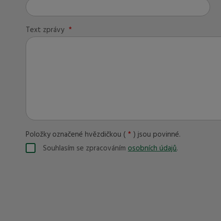
Text zprávy
*
Položky označené hvězdičkou (
*
) jsou povinné.
Souhlasím se zpracováním
osobních údajů
.
Souhlasím
se
zpracováním
Formulář
osobních
se
údajů
.
nepodařilo