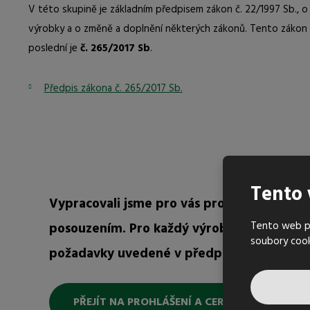
V této skupině je základním předpisem zákon č. 22/1997 Sb., 
výrobky a o změně a doplnění některých zákonů. Tento zákon 
poslední je
č. 265/2017 Sb
.
Předpis zákona č. 265/2017 Sb.
Tento 
Vypracovali jsme pro vás prohlášení o vla
Tento web po
posouzením. Pro každý výrobek máte k disp
soubory coo
požadavky uvedené v předpisech a technick
PŘEJÍT NA PROHLÁŠENÍ A CERTIFIKÁTY