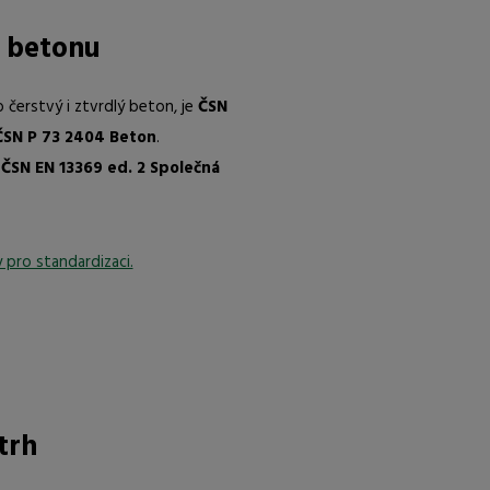
y betonu
 čerstvý i ztvrdlý beton, je
ČSN
ČSN P 73 2404 Beton
.
y
ČSN EN 13369 ed. 2
Společná
 pro standardizaci.
trh