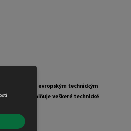
 všemi normami a evropským technickým
osti
ený produkt splňuje veškeré technické