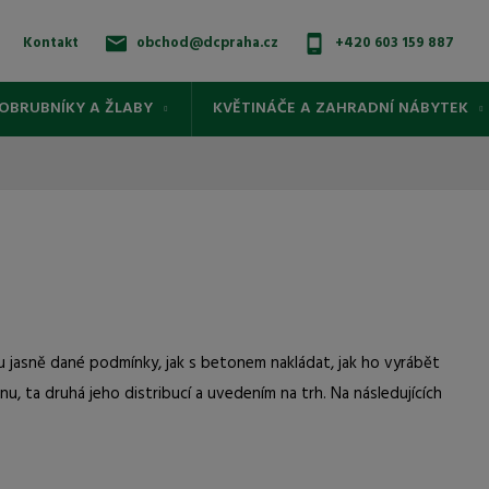
Kontakt
obchod@dcpraha.cz
+420 603 159 887
OBRUBNÍKY A ŽLABY
KVĚTINÁČE A ZAHRADNÍ NÁBYTEK
ou jasně dané podmínky, jak s betonem nakládat, jak ho vyrábět
, ta druhá jeho distribucí a uvedením na trh. Na následujících