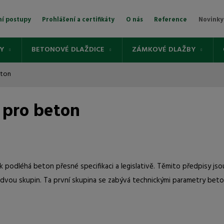
ní postupy
Prohlášení a certifikáty
O nás
Reference
Novinky
Vyhledávání
Y
BETONOVÉ DLAŽDICE
ZÁMKOVÉ DLAŽBY
eton
 pro beton
ek podléhá beton přesné specifikaci a legislativě. Těmito předpisy js
dvou skupin. Ta první skupina se zabývá technickými parametry betonu