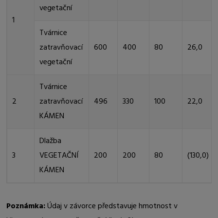
vegetační
1
Tvárnice
zatravňovací
600
400
80
26,0
vegetační
Tvárnice
2
zatravňovací
496
330
100
22,0
KÁMEN
Dlažba
3
VEGETAČNÍ
200
200
80
(130,0)
KÁMEN
Poznámka:
Údaj v závorce představuje hmotnost v