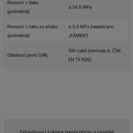
Pevnost v tlaku
≥ 34,0 MPa
(průměrná)
Pevnost v tahu za ohybu
≥ 5,0 MPa (neplatí pro
(průměrná)
„KÁMEN“)
100 cyklů (metoda A, ČSN
Odolnost proti CHRL
EN 73 1326)
Zatravňovací tvárnice zpevní plochu a vypadají