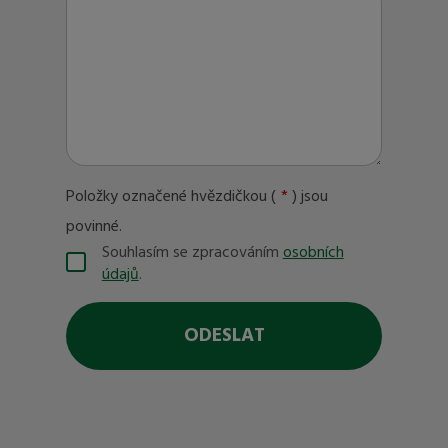
Položky označené hvězdičkou (
*
) jsou
povinné.
Souhlasím se zpracováním
osobních
Souhlasím
údajů
.
se
zpracováním
osobních
ODESLAT
údajů
.
Formulář
se