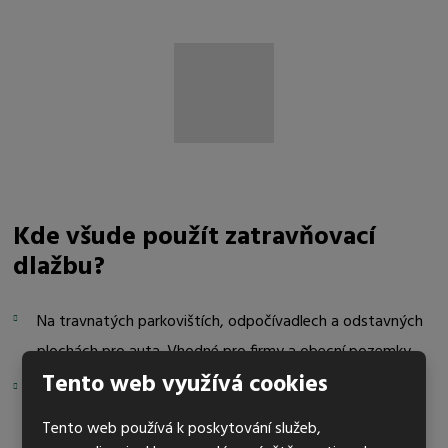
Kde všude použít zatravňovací
dlažbu?
Na travnatých parkovištích, odpočívadlech a odstavných
plochách pro auta. Vhodné pro firmy a obecní pozemky.
Tento web využívá cookies
U rodinných a bytových domů pro zpevnění příjezdové
cesty do garáží a parkoviště.
Tento web používá k poskytování služeb,