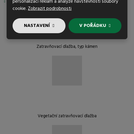
personalizaci reklam a analýze návštěvnosti soubory
Spolehlivé zpevnění svahů a břehů koryt vodotečí.
cookie.
Zobrazit podrobnosti
NASTAVENÍ
V POŘÁDKU
Zatravňovací dlažba, typ kámen
Vegetační zatravňovací dlažba