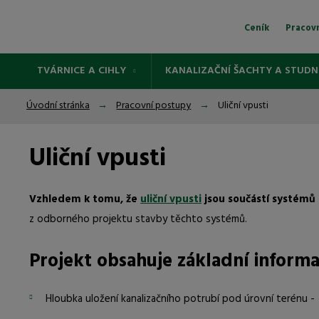
Ceník
Pracov
TVÁRNICE A CIHLY
KANALIZAČNÍ ŠACHTY A STUDN
Úvodní stránka
Pracovní postupy
Uliční vpusti
Uliční vpusti
Vzhledem k tomu, že
uliční vpusti
jsou součástí systémů 
z odborného projektu stavby těchto systémů.
Projekt obsahuje základní informa
Hloubka uložení kanalizačního potrubí pod úrovní terénu - 