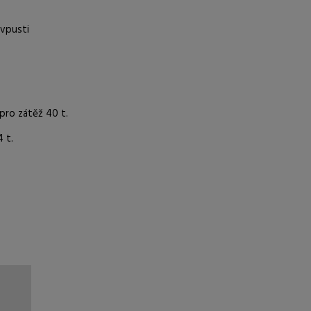
 vpusti
 pro zátěž 40 t.
 t.