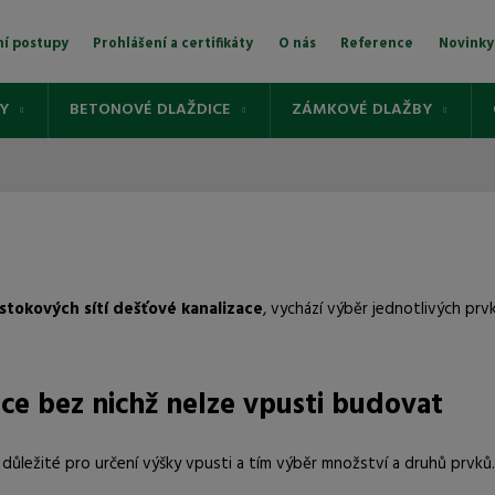
ní postupy
Prohlášení a certifikáty
O nás
Reference
Novinky
Vyhledávání
Y
BETONOVÉ DLAŽDICE
ZÁMKOVÉ DLAŽBY
stokových sítí dešťové kanalizace
, vychází výběr jednotlivých prv
ce bez nichž nelze vpusti budovat
důležité pro určení výšky vpusti a tím výběr množství a druhů prvků.