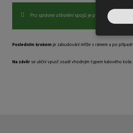
Pro správné utěsnění spojů je před použitím tme
Posledním krokem
je zabudování mříže s rámem a po případ
Na závěr
se uliční vpusť osadí vhodným typem kalového koše. V