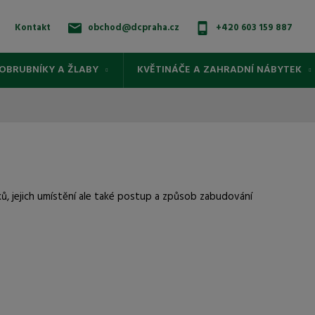
Kontakt
obchod@dcpraha.cz
+420 603 159 887
OBRUBNÍKY A ŽLABY
KVĚTINÁČE A ZAHRADNÍ NÁBYTEK
ků, jejich umístění ale také postup a způsob zabudování