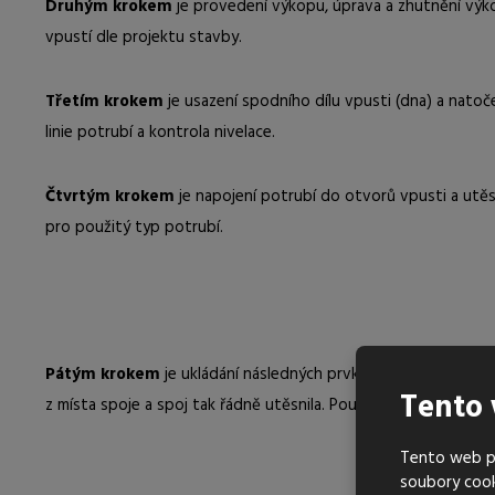
Druhým krokem
je provedení výkopu, úprava a zhutnění výk
vpustí dle projektu stavby.
Třetím krokem
je usazení spodního dílu vpusti (dna) a nato
linie potrubí a kontrola nivelace.
Čtvrtým krokem
je napojení potrubí do otvorů vpusti a utě
pro použitý typ potrubí.
Pátým krokem
je ukládání následných prvků vpusti na spodní
Tento 
z místa spoje a spoj tak řádně utěsnila. Použitá vyrovnávací 
Tento web po
soubory coo