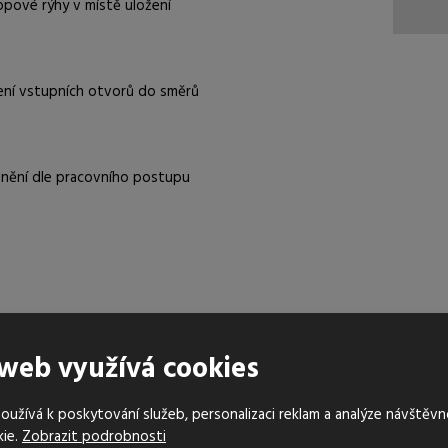
opové rýhy v místě uložení
čení vstupních otvorů do směrů
snění dle pracovního postupu
 díl v pořadí dle projektu stavby a jejich vzájemné spojení a utěsně
web využívá cookies
hmota musí mít minimální pevnost po zatuhnutí 35 MPa. Vytlačená hmot
užívá k poskytování služeb, personalizaci reklam a analýze návštěvn
kie.
Zobrazit podrobnosti