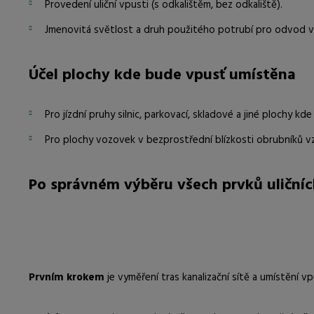
Provedení uliční vpusti (s odkalištěm, bez odkaliště).
Jmenovitá světlost a druh použitého potrubí pro odvod vo
Účel plochy kde bude vpusť umístěna
Pro jízdní pruhy silnic, parkovací, skladové a jiné plochy kd
Pro plochy vozovek v bezprostřední blízkosti obrubníků vz
Po správném výběru všech prvků uličníc
Prvním krokem
je vyměření tras kanalizační sítě a umístění vp