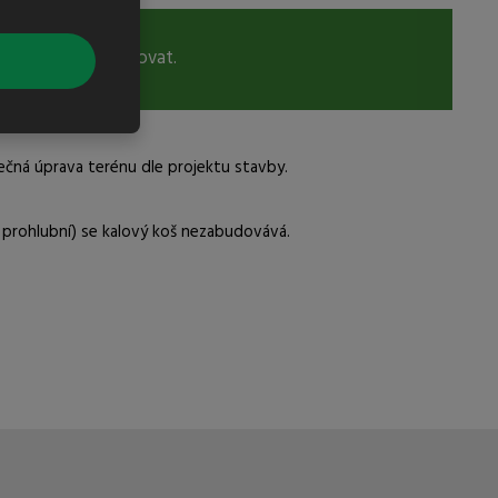
dou nebo napenetrovat.
čná úprava terénu dle projektu stavby.
u prohlubní) se kalový koš nezabudovává.