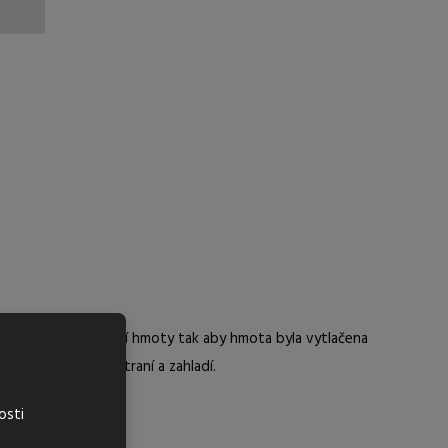
ní pomocí vyrovnávací hmoty tak aby hmota byla vytlačena
a se následně odstraní a zahladí.
osti