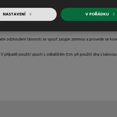
lů na bázi cementu důležité místo spoje náležitě nasáknout vo
NASTAVENÍ
V POŘÁDKU
ném odzkoušení těsnosti se vpusť zasype zeminou a provede se kone
 případě použití vpusti s odkalištěm (tzn. při použití dna s kalovo