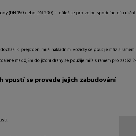
dy (DN 150 nebo DN 200) - důležité pro volbu spodního dílu uliční
e dochází k přejíždění mříží nákladními vozidly se použije mříž s rámem
dálené max.0,5m do jízdní dráhy se použije mříž s rámem pro zátěž 24
h vpustí se provede jejich zabudování
ustí.